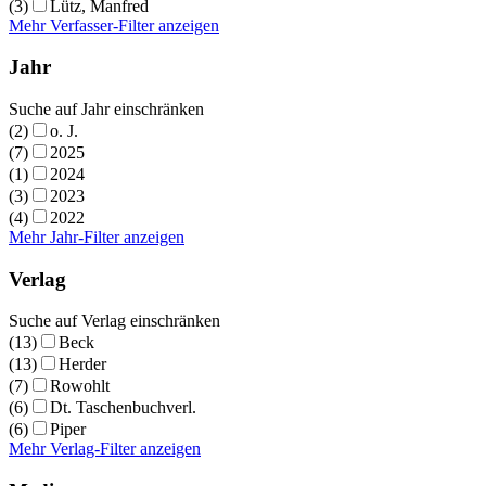
(3)
Lütz, Manfred
Mehr Verfasser-Filter anzeigen
Jahr
Suche auf Jahr einschränken
(2)
o. J.
(7)
2025
(1)
2024
(3)
2023
(4)
2022
Mehr Jahr-Filter anzeigen
Verlag
Suche auf Verlag einschränken
(13)
Beck
(13)
Herder
(7)
Rowohlt
(6)
Dt. Taschenbuchverl.
(6)
Piper
Mehr Verlag-Filter anzeigen