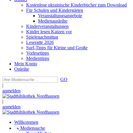
Kostenlose ukrainische Kinderbücher zum Download
Für Schulen und Kindergärten
Veranstaltungsangebote
Medienausleihe
Kinderveranstaltungen
Kinder lesen Katzen vor
Spielenachmittag
Leseratte 2026
Surf-Tipps für Kleine und Große
Vorlesetipps
Medientipps
Mein Konto
Onleihe
GO
|
anmelden
|
anmelden
Willkommen
Mediensuche