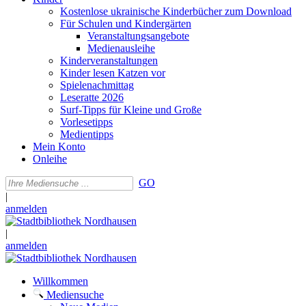
Kostenlose ukrainische Kinderbücher zum Download
Für Schulen und Kindergärten
Veranstaltungsangebote
Medienausleihe
Kinderveranstaltungen
Kinder lesen Katzen vor
Spielenachmittag
Leseratte 2026
Surf-Tipps für Kleine und Große
Vorlesetipps
Medientipps
Mein Konto
Onleihe
GO
|
anmelden
|
anmelden
Willkommen
Mediensuche