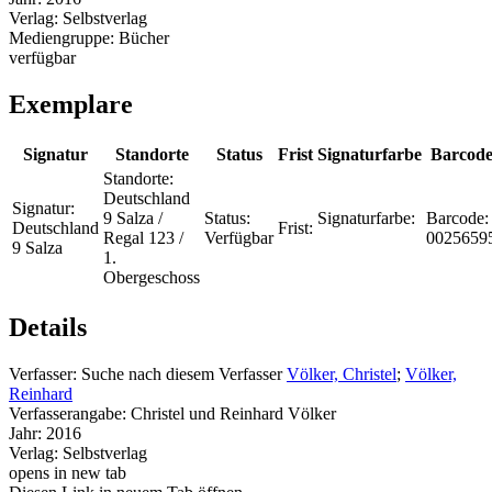
Verlag:
Selbstverlag
Mediengruppe:
Bücher
verfügbar
Exemplare
Signatur
Standorte
Status
Frist
Signaturfarbe
Barcod
Standorte:
Deutschland
Signatur:
9 Salza /
Status:
Signaturfarbe:
Barcode:
Deutschland
Frist:
Regal 123 /
Verfügbar
0025659
9 Salza
1.
Obergeschoss
Details
Verfasser:
Suche nach diesem Verfasser
Völker, Christel
;
Völker,
Reinhard
Verfasserangabe:
Christel und Reinhard Völker
Jahr:
2016
Verlag:
Selbstverlag
opens in new tab