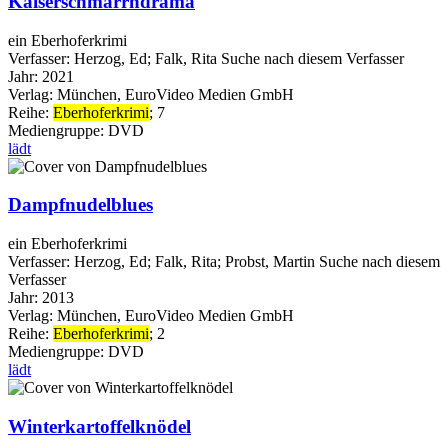
Kaiserschmarrndrama
ein Eberhoferkrimi
Verfasser:
Herzog, Ed
;
Falk, Rita
Suche nach diesem Verfasser
Jahr:
2021
Verlag:
München, EuroVideo Medien GmbH
Reihe:
Eberhoferkrimi
; 7
Mediengruppe:
DVD
lädt
Dampfnudelblues
ein Eberhoferkrimi
Verfasser:
Herzog, Ed
;
Falk, Rita
;
Probst, Martin
Suche nach diesem
Verfasser
Jahr:
2013
Verlag:
München, EuroVideo Medien GmbH
Reihe:
Eberhoferkrimi
; 2
Mediengruppe:
DVD
lädt
Winterkartoffelknödel