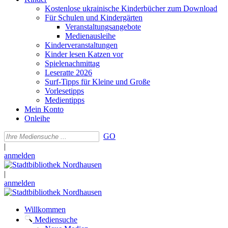
Kostenlose ukrainische Kinderbücher zum Download
Für Schulen und Kindergärten
Veranstaltungsangebote
Medienausleihe
Kinderveranstaltungen
Kinder lesen Katzen vor
Spielenachmittag
Leseratte 2026
Surf-Tipps für Kleine und Große
Vorlesetipps
Medientipps
Mein Konto
Onleihe
GO
|
anmelden
|
anmelden
Willkommen
Mediensuche