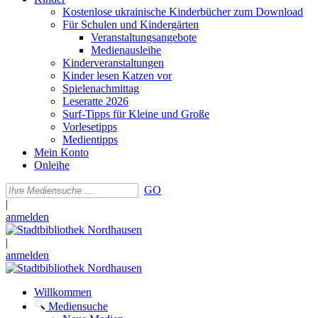
Kostenlose ukrainische Kinderbücher zum Download
Für Schulen und Kindergärten
Veranstaltungsangebote
Medienausleihe
Kinderveranstaltungen
Kinder lesen Katzen vor
Spielenachmittag
Leseratte 2026
Surf-Tipps für Kleine und Große
Vorlesetipps
Medientipps
Mein Konto
Onleihe
GO
|
anmelden
|
anmelden
Willkommen
Mediensuche