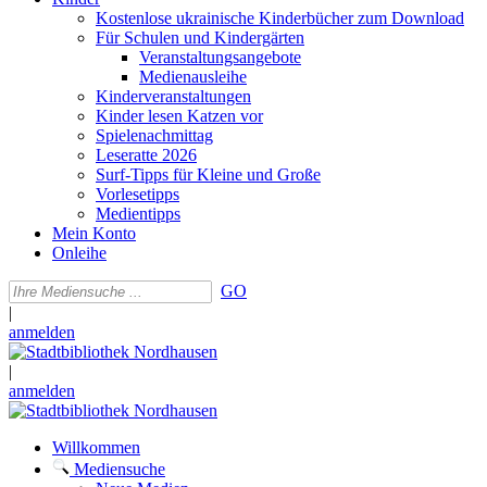
Kostenlose ukrainische Kinderbücher zum Download
Für Schulen und Kindergärten
Veranstaltungsangebote
Medienausleihe
Kinderveranstaltungen
Kinder lesen Katzen vor
Spielenachmittag
Leseratte 2026
Surf-Tipps für Kleine und Große
Vorlesetipps
Medientipps
Mein Konto
Onleihe
GO
|
anmelden
|
anmelden
Willkommen
Mediensuche