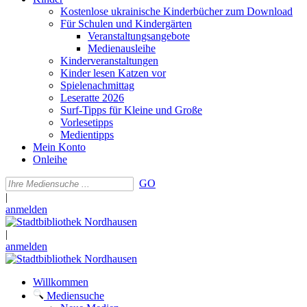
Kostenlose ukrainische Kinderbücher zum Download
Für Schulen und Kindergärten
Veranstaltungsangebote
Medienausleihe
Kinderveranstaltungen
Kinder lesen Katzen vor
Spielenachmittag
Leseratte 2026
Surf-Tipps für Kleine und Große
Vorlesetipps
Medientipps
Mein Konto
Onleihe
GO
|
anmelden
|
anmelden
Willkommen
Mediensuche