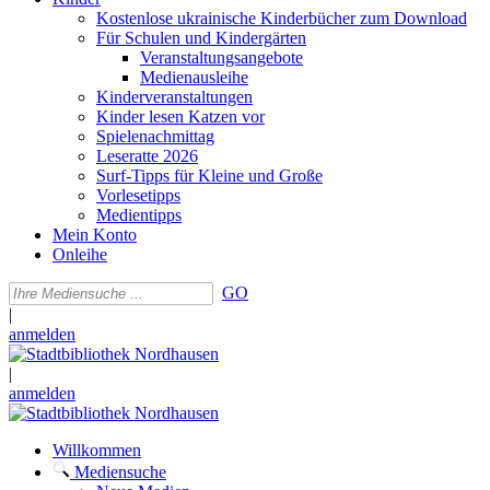
Kostenlose ukrainische Kinderbücher zum Download
Für Schulen und Kindergärten
Veranstaltungsangebote
Medienausleihe
Kinderveranstaltungen
Kinder lesen Katzen vor
Spielenachmittag
Leseratte 2026
Surf-Tipps für Kleine und Große
Vorlesetipps
Medientipps
Mein Konto
Onleihe
GO
|
anmelden
|
anmelden
Willkommen
Mediensuche