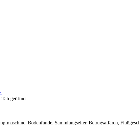
n
 Tab geöffnet
pfmaschine, Bodenfunde, Sammlungseifer, Betrugsaffären, Flußgeschic