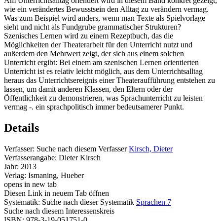
Am Unterrichtsalltag orientiert wird in diesem Band konkret gezeigt,
wie ein verändertes Bewusstsein den Alltag zu verändern vermag.
Was zum Beispiel wird anders, wenn man Texte als Spielvorlage
sieht und nicht als Fundgrube grammatischer Strukturen?
Szenisches Lernen wird zu einem Rezeptbuch, das die
Möglichkeiten der Theaterarbeit für den Unterricht nutzt und
außerdem den Mehrwert zeigt, der sich aus einem solchen
Unterricht ergibt: Bei einem am szenischen Lernen orientierten
Unterricht ist es relativ leicht möglich, aus dem Unterrichtsalltag
heraus das Unterrichtsereignis einer Theateraufführung entstehen zu
lassen, um damit anderen Klassen, den Eltern oder der
Öffentlichkeit zu demonstrieren, was Sprachunterricht zu leisten
vermag -. ein sprachpolitisch immer bedeutsamerer Punkt.
Details
Verfasser:
Suche nach diesem Verfasser
Kirsch, Dieter
Verfasserangabe:
Dieter Kirsch
Jahr:
2013
Verlag:
Ismaning, Hueber
opens in new tab
Diesen Link in neuem Tab öffnen
Systematik:
Suche nach dieser Systematik
Sprachen 7
Suche nach diesem Interessenskreis
ISBN:
978-3-19-051751-0