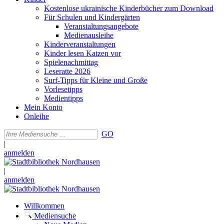
Kostenlose ukrainische Kinderbücher zum Download
Für Schulen und Kindergärten
Veranstaltungsangebote
Medienausleihe
Kinderveranstaltungen
Kinder lesen Katzen vor
Spielenachmittag
Leseratte 2026
Surf-Tipps für Kleine und Große
Vorlesetipps
Medientipps
Mein Konto
Onleihe
GO
|
anmelden
|
anmelden
Willkommen
Mediensuche