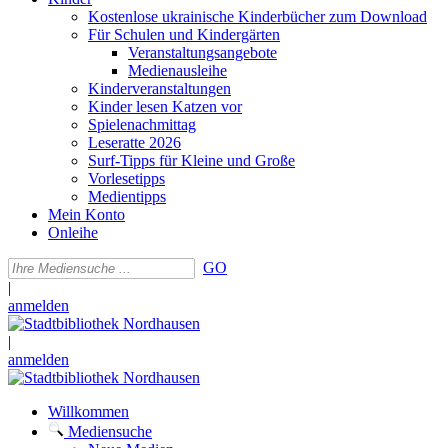
Kostenlose ukrainische Kinderbücher zum Download
Für Schulen und Kindergärten
Veranstaltungsangebote
Medienausleihe
Kinderveranstaltungen
Kinder lesen Katzen vor
Spielenachmittag
Leseratte 2026
Surf-Tipps für Kleine und Große
Vorlesetipps
Medientipps
Mein Konto
Onleihe
GO
|
anmelden
|
anmelden
Willkommen
Mediensuche