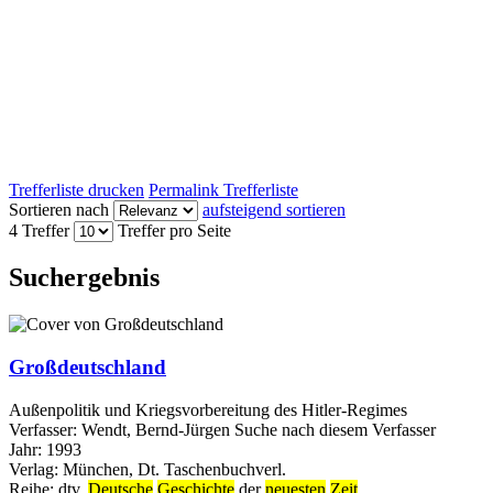
Trefferliste drucken
Permalink Trefferliste
Sortieren nach
aufsteigend sortieren
4 Treffer
Treffer pro Seite
Suchergebnis
Großdeutschland
Außenpolitik und Kriegsvorbereitung des Hitler-Regimes
Verfasser:
Wendt, Bernd-Jürgen
Suche nach diesem Verfasser
Jahr:
1993
Verlag:
München, Dt. Taschenbuchverl.
Reihe:
dtv,
Deutsche
Geschichte
der
neuesten
Zeit