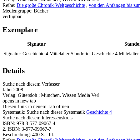
Reihe:
Die große Chronik-Weltgeschichte
,
von den Anfängen bis zu
Mediengruppe:
Bücher
verfügbar
Exemplare
Signatur
Stando
Signatur:
Geschichte 4 Mittelalter
Standorte:
Geschichte 4 Mittelalter
Details
Suche nach diesem Verfasser
Jahr:
2008
Verlag:
Gütersloh ; München, Wissen Media Verl.
opens in new tab
Diesen Link in neuem Tab öffnen
Systematik:
Suche nach dieser Systematik
Geschichte 4
Suche nach diesem Interessenskreis
ISBN:
978-3-577-09067-4
2. ISBN:
3-577-09067-7
Beschreibung:
400 S. : Ill.