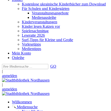
Kostenlose ukrainische Kinderbücher zum Download
Für Schulen und Kindergärten
Veranstaltungsangebote
Medienausleihe
Kinderveranstaltungen
Kinder lesen Katzen vor
Spielenachmittag
Leseratte 2026
Surf-Tipps für Kleine und Große
Vorlesetipps
Medientipps
Mein Konto
Onleihe
GO
|
anmelden
|
anmelden
Willkommen
Mediensuche