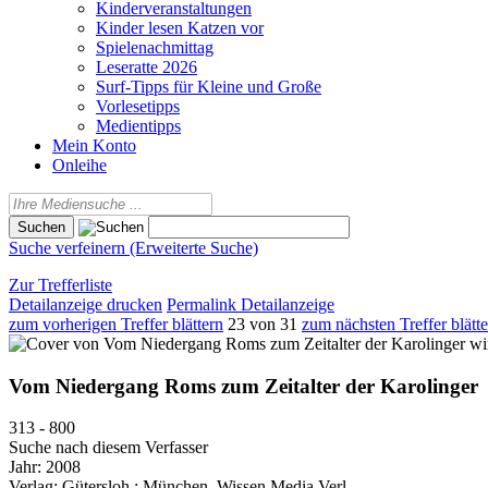
Kinderveranstaltungen
Kinder lesen Katzen vor
Spielenachmittag
Leseratte 2026
Surf-Tipps für Kleine und Große
Vorlesetipps
Medientipps
Mein Konto
Onleihe
Suche verfeinern (Erweiterte Suche)
Zur Trefferliste
Detailanzeige drucken
Permalink Detailanzeige
zum vorherigen Treffer blättern
23 von 31
zum nächsten Treffer blätt
wi
Vom Niedergang Roms zum Zeitalter der Karolinger
313 - 800
Suche nach diesem Verfasser
Jahr:
2008
Verlag:
Gütersloh ; München, Wissen Media Verl.