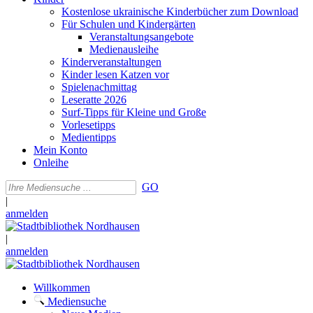
Kostenlose ukrainische Kinderbücher zum Download
Für Schulen und Kindergärten
Veranstaltungsangebote
Medienausleihe
Kinderveranstaltungen
Kinder lesen Katzen vor
Spielenachmittag
Leseratte 2026
Surf-Tipps für Kleine und Große
Vorlesetipps
Medientipps
Mein Konto
Onleihe
GO
|
anmelden
|
anmelden
Willkommen
Mediensuche