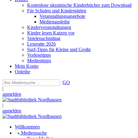
Kostenlose ukrainische Kinderbücher zum Download
Für Schulen und Kindergärten
Veranstaltungsangebote
Medienausleihe
Kinderveranstaltungen
Kinder lesen Katzen vor
Spielenachmittag
Leseratte 2026
Surf-Tipps für Kleine und Große
Vorlesetipps
Medientipps
Mein Konto
Onleihe
GO
|
anmelden
|
anmelden
Willkommen
Mediensuche