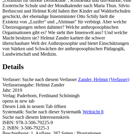
„Omnibus für direkte Demokratie“, Kosmetika und dm-Märkte, eine
Esoterische Schule und der Mondkalender nach Maria Thun. Silvio
Berlusconi und Helmut Kohl haben ihre Kinder auf Waldorfschulen
geschickt, der ehemalige Innenminister Otto Schily hielt die
Existenz von „Luzifer“ und „Ahriman“ für verbürgt. Aber welche
Überzeugungen stehen dahinter? Welche anthroposophischen
Organisationen gibt es? Wie sieht ihre Innenwelt aus? Und welche
Macht besitzen sie? Helmut Zander kartiert die schwer
überschaubare Welt der Anthroposophie und bietet Einschätzungen
von Stärken und Schwächen der anthroposophischen Pädagogik,
Landwirtschaft und Medizin.
Details
Verfasser:
Suche nach diesem Verfasser
Zander, Helmut (Verfasser)
Verfasserangabe:
Helmut Zander
Jahr:
2019
Verlag:
Paderborn, Ferdinand Schöningh
opens in new tab
Diesen Link in neuem Tab öffnen
Systematik:
Suche nach dieser Systematik
Weltsicht 8
Suche nach diesem Interessenskreis
ISBN:
978-3-506-79225-9
2. ISBN:
3-506-79225-3
Beschreibung:
1. Auflage, 287 Seiten : Illustrationen