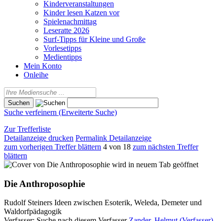
Kinderveranstaltungen
Kinder lesen Katzen vor
Spielenachmittag
Leseratte 2026
Surf-Tipps für Kleine und Große
Vorlesetipps
Medientipps
Mein Konto
Onleihe
Suche verfeinern (Erweiterte Suche)
Zur Trefferliste
Detailanzeige drucken
Permalink Detailanzeige
zum vorherigen Treffer blättern
4 von 18
zum nächsten Treffer
blättern
wird in neuem Tab geöffnet
Die Anthroposophie
Rudolf Steiners Ideen zwischen Esoterik, Weleda, Demeter und
Waldorfpädagogik
Verfasser:
Suche nach diesem Verfasser
Zander, Helmut (Verfasser)