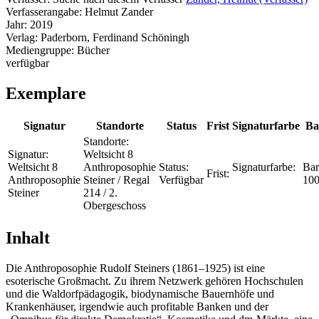
Verfasserangabe:
Helmut Zander
Jahr:
2019
Verlag:
Paderborn, Ferdinand Schöningh
Mediengruppe:
Bücher
verfügbar
Exemplare
Signatur
Standorte
Status
Frist
Signaturfarbe
Ba
Standorte:
Signatur:
Weltsicht 8
Weltsicht 8
Anthroposophie
Status:
Signaturfarbe:
Bar
Frist:
Anthroposophie
Steiner / Regal
Verfügbar
10
Steiner
214 / 2.
Obergeschoss
Inhalt
Die Anthroposophie Rudolf Steiners (1861–1925) ist eine
esoterische Großmacht. Zu ihrem Netzwerk gehören Hochschulen
und die Waldorfpädagogik, biodynamische Bauernhöfe und
Krankenhäuser, irgendwie auch profitable Banken und der