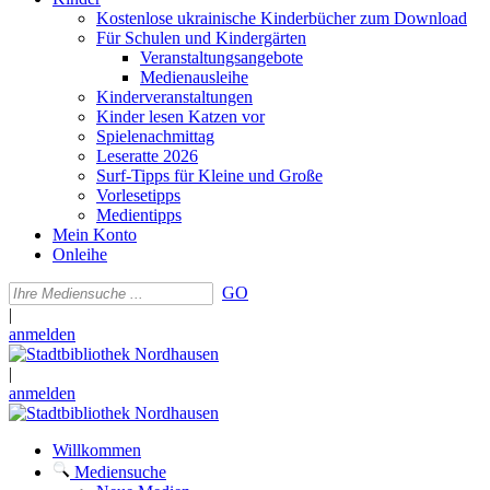
Kostenlose ukrainische Kinderbücher zum Download
Für Schulen und Kindergärten
Veranstaltungsangebote
Medienausleihe
Kinderveranstaltungen
Kinder lesen Katzen vor
Spielenachmittag
Leseratte 2026
Surf-Tipps für Kleine und Große
Vorlesetipps
Medientipps
Mein Konto
Onleihe
GO
|
anmelden
|
anmelden
Willkommen
Mediensuche