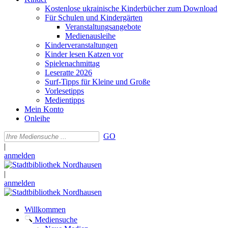
Kostenlose ukrainische Kinderbücher zum Download
Für Schulen und Kindergärten
Veranstaltungsangebote
Medienausleihe
Kinderveranstaltungen
Kinder lesen Katzen vor
Spielenachmittag
Leseratte 2026
Surf-Tipps für Kleine und Große
Vorlesetipps
Medientipps
Mein Konto
Onleihe
GO
|
anmelden
|
anmelden
Willkommen
Mediensuche