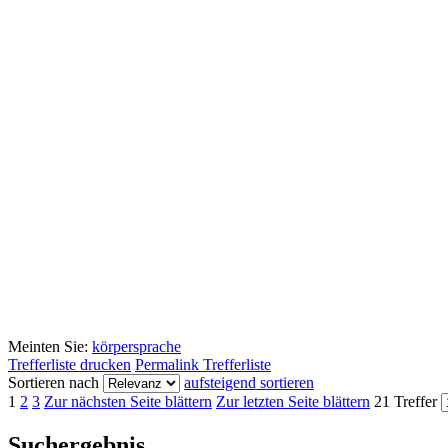
Meinten Sie:
körpersprache
Trefferliste drucken
Permalink Trefferliste
Sortieren nach
aufsteigend sortieren
1
2
3
Zur nächsten Seite blättern
Zur letzten Seite blättern
21 Treffer
Suchergebnis