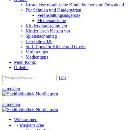
Kostenlose ukrainische Kinderbücher zum Download
Für Schulen und Kindergärten
Veranstaltungsangebote
Medienausleihe
Kinderveranstaltungen
Kinder lesen Katzen vor
Spielenachmittag
Leseratte 2026
Surf-Tipps für Kleine und Große
Vorlesetipps
Medientipps
Mein Konto
Onleihe
GO
|
anmelden
|
anmelden
Willkommen
Mediensuche