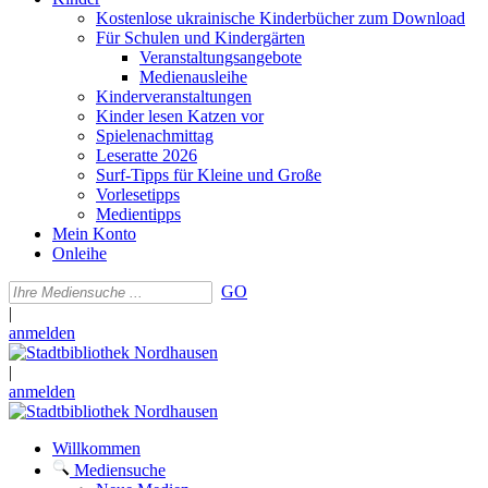
Kostenlose ukrainische Kinderbücher zum Download
Für Schulen und Kindergärten
Veranstaltungsangebote
Medienausleihe
Kinderveranstaltungen
Kinder lesen Katzen vor
Spielenachmittag
Leseratte 2026
Surf-Tipps für Kleine und Große
Vorlesetipps
Medientipps
Mein Konto
Onleihe
GO
|
anmelden
|
anmelden
Willkommen
Mediensuche