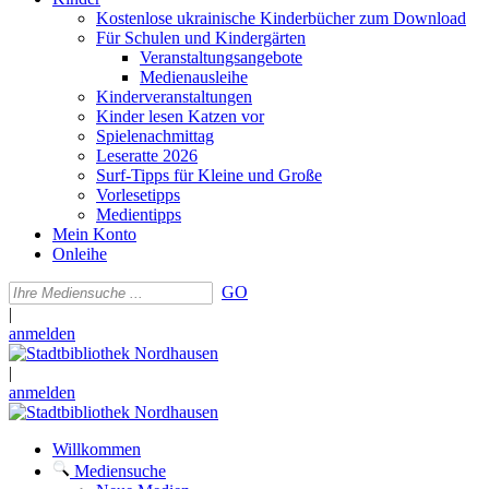
Kostenlose ukrainische Kinderbücher zum Download
Für Schulen und Kindergärten
Veranstaltungsangebote
Medienausleihe
Kinderveranstaltungen
Kinder lesen Katzen vor
Spielenachmittag
Leseratte 2026
Surf-Tipps für Kleine und Große
Vorlesetipps
Medientipps
Mein Konto
Onleihe
GO
|
anmelden
|
anmelden
Willkommen
Mediensuche