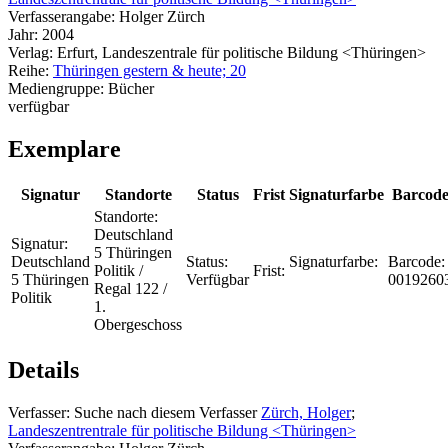
Verfasserangabe:
Holger Zürch
Jahr:
2004
Verlag:
Erfurt, Landeszentrale für politische Bildung <Thüringen>
Reihe:
Thüringen gestern & heute; 20
Mediengruppe:
Bücher
verfügbar
Exemplare
Signatur
Standorte
Status
Frist
Signaturfarbe
Barcod
Standorte:
Deutschland
Signatur:
5 Thüringen
Deutschland
Status:
Signaturfarbe:
Barcode:
Politik /
Frist:
5 Thüringen
Verfügbar
0019260
Regal 122 /
Politik
1.
Obergeschoss
Details
Verfasser:
Suche nach diesem Verfasser
Zürch, Holger
;
Landeszentrentrale für politische Bildung <Thüringen>