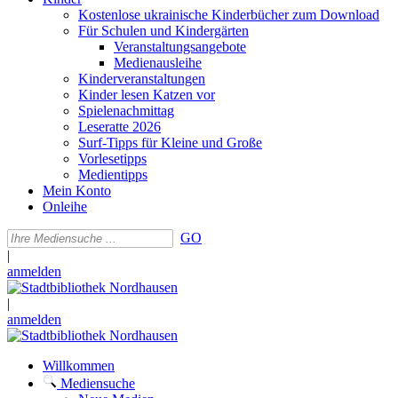
Kostenlose ukrainische Kinderbücher zum Download
Für Schulen und Kindergärten
Veranstaltungsangebote
Medienausleihe
Kinderveranstaltungen
Kinder lesen Katzen vor
Spielenachmittag
Leseratte 2026
Surf-Tipps für Kleine und Große
Vorlesetipps
Medientipps
Mein Konto
Onleihe
GO
|
anmelden
|
anmelden
Willkommen
Mediensuche