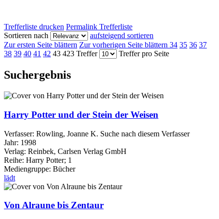
Trefferliste drucken
Permalink Trefferliste
Sortieren nach
aufsteigend sortieren
Zur ersten Seite blättern
Zur vorherigen Seite blättern
34
35
36
37
38
39
40
41
42
43
423 Treffer
Treffer pro Seite
Suchergebnis
Harry Potter und der Stein der Weisen
Verfasser:
Rowling, Joanne K.
Suche nach diesem Verfasser
Jahr:
1998
Verlag:
Reinbek, Carlsen Verlag GmbH
Reihe:
Harry Potter; 1
Mediengruppe:
Bücher
lädt
Von Alraune bis Zentaur