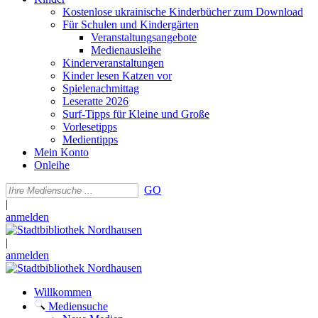
Kostenlose ukrainische Kinderbücher zum Download
Für Schulen und Kindergärten
Veranstaltungsangebote
Medienausleihe
Kinderveranstaltungen
Kinder lesen Katzen vor
Spielenachmittag
Leseratte 2026
Surf-Tipps für Kleine und Große
Vorlesetipps
Medientipps
Mein Konto
Onleihe
GO
|
anmelden
|
anmelden
Willkommen
Mediensuche