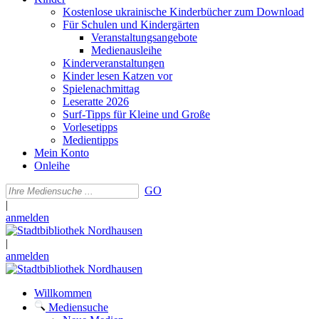
Kostenlose ukrainische Kinderbücher zum Download
Für Schulen und Kindergärten
Veranstaltungsangebote
Medienausleihe
Kinderveranstaltungen
Kinder lesen Katzen vor
Spielenachmittag
Leseratte 2026
Surf-Tipps für Kleine und Große
Vorlesetipps
Medientipps
Mein Konto
Onleihe
GO
|
anmelden
|
anmelden
Willkommen
Mediensuche