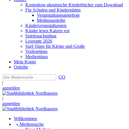
Kostenlose ukrainische Kinderbücher zum Download
Für Schulen und Kindergärten
Veranstaltungsangebote
Medienausleihe
Kinderveranstaltungen
Kinder lesen Katzen vor
Spielenachmittag
Leseratte 2026
Surf-Tipps für Kleine und Große
Vorlesetipps
Medientipps
Mein Konto
Onleihe
GO
|
anmelden
|
anmelden
Willkommen
Mediensuche