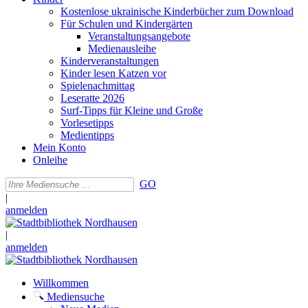
Kostenlose ukrainische Kinderbücher zum Download
Für Schulen und Kindergärten
Veranstaltungsangebote
Medienausleihe
Kinderveranstaltungen
Kinder lesen Katzen vor
Spielenachmittag
Leseratte 2026
Surf-Tipps für Kleine und Große
Vorlesetipps
Medientipps
Mein Konto
Onleihe
GO
|
anmelden
|
anmelden
Willkommen
Mediensuche