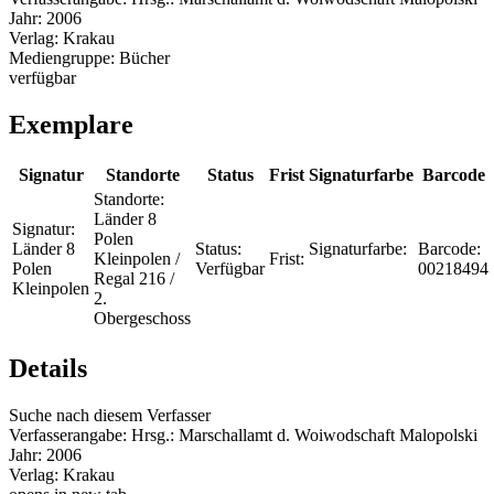
Jahr:
2006
Verlag:
Krakau
Mediengruppe:
Bücher
verfügbar
Exemplare
Signatur
Standorte
Status
Frist
Signaturfarbe
Barcode
Standorte:
Länder 8
Signatur:
Polen
Länder 8
Status:
Signaturfarbe:
Barcode:
Kleinpolen /
Frist:
Polen
Verfügbar
00218494
Regal 216 /
Kleinpolen
2.
Obergeschoss
Details
Suche nach diesem Verfasser
Verfasserangabe:
Hrsg.: Marschallamt d. Woiwodschaft Malopolski
Jahr:
2006
Verlag:
Krakau