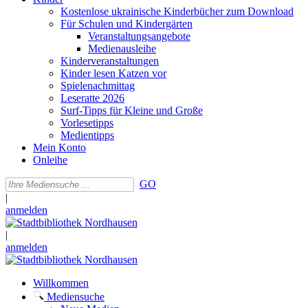
Kostenlose ukrainische Kinderbücher zum Download
Für Schulen und Kindergärten
Veranstaltungsangebote
Medienausleihe
Kinderveranstaltungen
Kinder lesen Katzen vor
Spielenachmittag
Leseratte 2026
Surf-Tipps für Kleine und Große
Vorlesetipps
Medientipps
Mein Konto
Onleihe
GO
|
anmelden
|
anmelden
Willkommen
Mediensuche