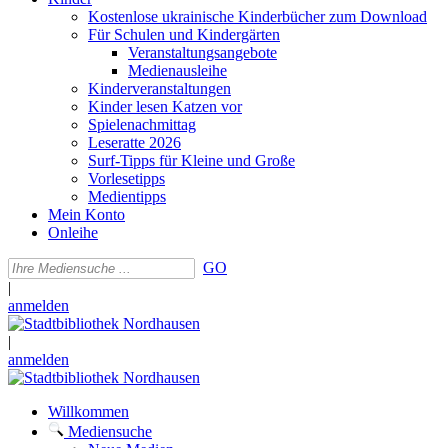
Kostenlose ukrainische Kinderbücher zum Download
Für Schulen und Kindergärten
Veranstaltungsangebote
Medienausleihe
Kinderveranstaltungen
Kinder lesen Katzen vor
Spielenachmittag
Leseratte 2026
Surf-Tipps für Kleine und Große
Vorlesetipps
Medientipps
Mein Konto
Onleihe
GO
|
anmelden
|
anmelden
Willkommen
Mediensuche