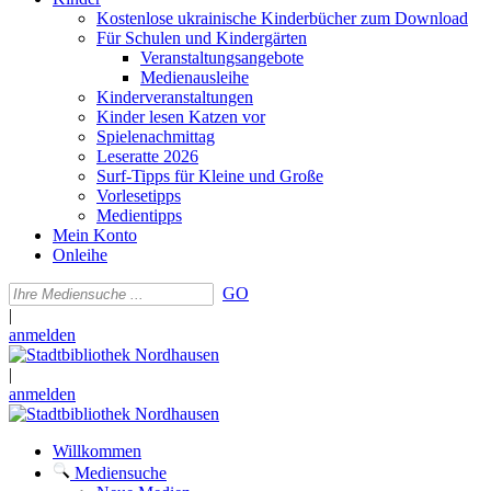
Kostenlose ukrainische Kinderbücher zum Download
Für Schulen und Kindergärten
Veranstaltungsangebote
Medienausleihe
Kinderveranstaltungen
Kinder lesen Katzen vor
Spielenachmittag
Leseratte 2026
Surf-Tipps für Kleine und Große
Vorlesetipps
Medientipps
Mein Konto
Onleihe
GO
|
anmelden
|
anmelden
Willkommen
Mediensuche