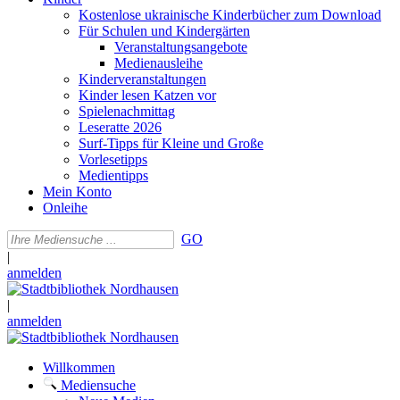
Kostenlose ukrainische Kinderbücher zum Download
Für Schulen und Kindergärten
Veranstaltungsangebote
Medienausleihe
Kinderveranstaltungen
Kinder lesen Katzen vor
Spielenachmittag
Leseratte 2026
Surf-Tipps für Kleine und Große
Vorlesetipps
Medientipps
Mein Konto
Onleihe
GO
|
anmelden
|
anmelden
Willkommen
Mediensuche