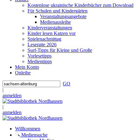
Kostenlose ukrainische Kinderbücher zum Download
Für Schulen und Kindergärten
Veranstaltungsangebote
Medienausleihe
Kinderveranstaltungen
Kinder lesen Katzen vor
Spielenachmittag
Leseratte 2026
Surf-Tipps für Kleine und Große
Vorlesetipps
Medientipps
Mein Konto
Onleihe
GO
|
anmelden
|
anmelden
Willkommen
Mediensuche