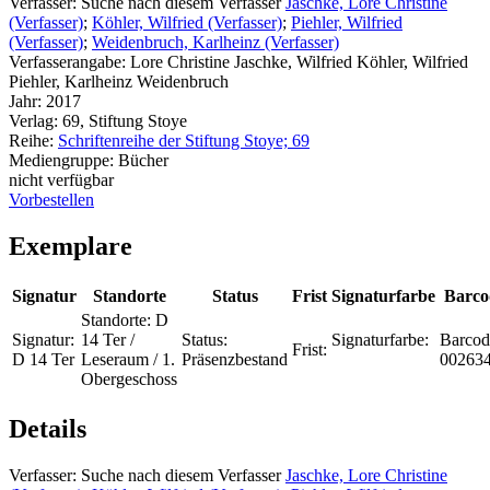
Verfasser:
Suche nach diesem Verfasser
Jaschke, Lore Christine
(Verfasser)
;
Köhler, Wilfried (Verfasser)
;
Piehler, Wilfried
(Verfasser)
;
Weidenbruch, Karlheinz (Verfasser)
Verfasserangabe:
Lore Christine Jaschke, Wilfried Köhler, Wilfried
Piehler, Karlheinz Weidenbruch
Jahr:
2017
Verlag:
69, Stiftung Stoye
Reihe:
Schriftenreihe der Stiftung Stoye; 69
Mediengruppe:
Bücher
nicht verfügbar
Vorbestellen
Exemplare
Signatur
Standorte
Status
Frist
Signaturfarbe
Barco
Standorte:
D
Signatur:
14 Ter /
Status:
Signaturfarbe:
Barcod
Frist:
D 14 Ter
Leseraum / 1.
Präsenzbestand
00263
Obergeschoss
Details
Verfasser:
Suche nach diesem Verfasser
Jaschke, Lore Christine