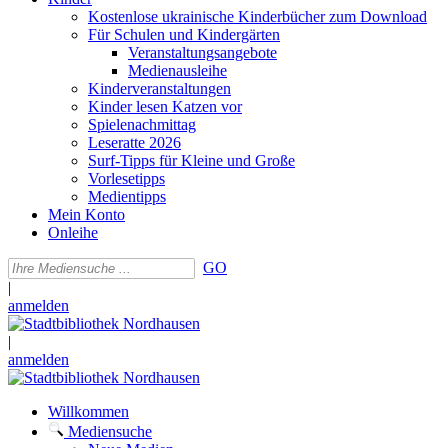
Kostenlose ukrainische Kinderbücher zum Download
Für Schulen und Kindergärten
Veranstaltungsangebote
Medienausleihe
Kinderveranstaltungen
Kinder lesen Katzen vor
Spielenachmittag
Leseratte 2026
Surf-Tipps für Kleine und Große
Vorlesetipps
Medientipps
Mein Konto
Onleihe
GO
|
anmelden
|
anmelden
Willkommen
Mediensuche