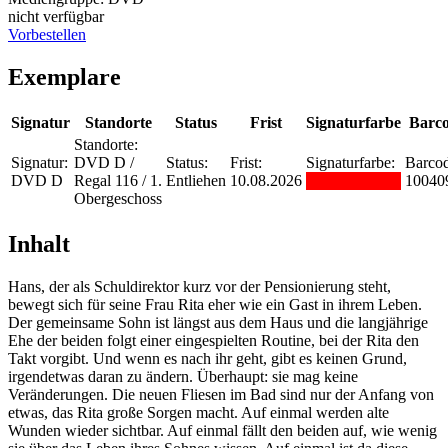
nicht verfügbar
Vorbestellen
Exemplare
Signatur
Standorte
Status
Frist
Signaturfarbe
Barc
Standorte:
Signatur:
DVD D /
Status:
Frist:
Signaturfarbe:
Barcod
DVD D
Regal 116 / 1.
Entliehen
10.08.2026
10040
Obergeschoss
Inhalt
Hans, der als Schuldirektor kurz vor der Pensionierung steht,
bewegt sich für seine Frau Rita eher wie ein Gast in ihrem Leben.
Der gemeinsame Sohn ist längst aus dem Haus und die langjährige
Ehe der beiden folgt einer eingespielten Routine, bei der Rita den
Takt vorgibt. Und wenn es nach ihr geht, gibt es keinen Grund,
irgendetwas daran zu ändern. Überhaupt: sie mag keine
Veränderungen. Die neuen Fliesen im Bad sind nur der Anfang von
etwas, das Rita große Sorgen macht. Auf einmal werden alte
Wunden wieder sichtbar. Auf einmal fällt den beiden auf, wie wenig