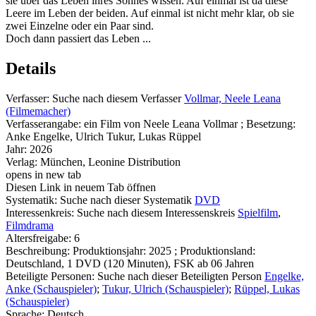
sie über das Leben ihres Sohnes wissen. Auf einmal ist da diese
Leere im Leben der beiden. Auf einmal ist nicht mehr klar, ob sie
zwei Einzelne oder ein Paar sind.
Doch dann passiert das Leben ...
Details
Verfasser:
Suche nach diesem Verfasser
Vollmar, Neele Leana
(Filmemacher)
Verfasserangabe:
ein Film von Neele Leana Vollmar ; Besetzung:
Anke Engelke, Ulrich Tukur, Lukas Rüppel
Jahr:
2026
Verlag:
München, Leonine Distribution
opens in new tab
Diesen Link in neuem Tab öffnen
Systematik:
Suche nach dieser Systematik
DVD
Interessenkreis:
Suche nach diesem Interessenskreis
Spielfilm
,
Filmdrama
Altersfreigabe:
6
Beschreibung:
Produktionsjahr: 2025 ; Produktionsland:
Deutschland, 1 DVD (120 Minuten), FSK ab 06 Jahren
Beteiligte Personen:
Suche nach dieser Beteiligten Person
Engelke,
Anke (Schauspieler)
;
Tukur, Ulrich (Schauspieler)
;
Rüppel, Lukas
(Schauspieler)
Sprache:
Deutsch