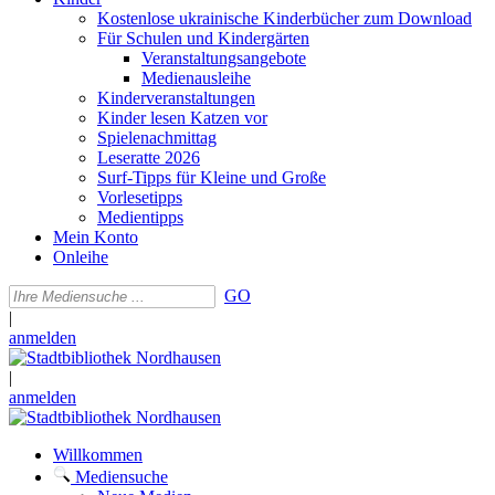
Kostenlose ukrainische Kinderbücher zum Download
Für Schulen und Kindergärten
Veranstaltungsangebote
Medienausleihe
Kinderveranstaltungen
Kinder lesen Katzen vor
Spielenachmittag
Leseratte 2026
Surf-Tipps für Kleine und Große
Vorlesetipps
Medientipps
Mein Konto
Onleihe
GO
|
anmelden
|
anmelden
Willkommen
Mediensuche