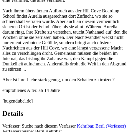
eine Wahrheit, die alles verändert.
Nach ihrem überstürzten Aufbruch aus der Hill Cove Boarding
School findet Aurelia ausgerechnet dort Zuflucht, wo sie so
schmerzhaft verraten wurde. Aber auch an diesem vermeintlich
sicheren Ort ist der Feind näher, als sie ahnt. Während Aurelia
darum ringt, ihre Kräfte zu verstehen, taucht Nathanael auf, den die
Wochen ohne sie zerrissen haben. Der Nachtwandler weckt nicht
nur erneut verbotene Gefühle, sondern bringt auch düstere
Nachrichten aus der Hill Cove, wo eine längst vergessene Macht
alles zu verschlingen droht. Gemeinsam müssen die beiden im
Internat, das bislang ihr Zuhause war, den Kampf gegen die
Dunkelheit aufnehmen. Andernfalls droht die Welt in den Abgrund
zu stürzen ...
Aber ist ihre Liebe stark genug, um den Schatten zu trotzen?
empfohlenes Alter: ab 14 Jahre
[hugendubel.de]
Details
Verfasser:
Suche nach diesem Verfasser
Kehribar, Beril (Verfasser)
Verfasserangabe:
Beril Kehribar