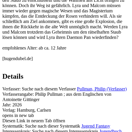
den Staub zu entschlüsseln und die Wahrheit ans Licht bringen zu
können. Doch ihr Weg ist gefährlich. Lyra und Malcom müssen
immer wieder gegen magische Wesen und das Magisterium
kämpfen, das die Entdeckung der Rosen verhindern will. Als sie
schließlich am Ziel ankommen, gibt es eine große Explosion, die
ihnen die Rückkehr in die alte Welt unmöglich macht. Werden Lyra
und Malcom trotzdem das Geheimnis um den rätselhaften Staub
lösen können und wird Lyra ihren Daemon Pan wiederfinden?
empfohlenes Alter: ab ca. 12 Jahre
[hugendubel.de]
Details
Verfasser:
Suche nach diesem Verfasser
Pullman, Philip (Verfasser)
Verfasserangabe:
Philip Pullman ; aus dem Englischen von
Antoinette Gittinger
Jahr:
2026
Verlag:
Hamburg, Carlsen
opens in new tab
Diesen Link in neuem Tab öffnen
Systematik:
Suche nach dieser Systematik
Jugend Fantasy
Interessenkreis:
Suche nach diesem Interessenskreis
Jugendbuch
,