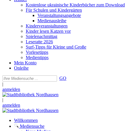
Kostenlose ukrainische Kinderbücher zum Download
Für Schulen und Kindergärten
Veranstaltungsangebote
Medienausleihe
Kinderveranstaltungen
Kinder lesen Katzen vor
Spielenachmittag
Leseratte 2026
Surf-Tipps für Kleine und Große
Vorlesetipps
Medientipps
Mein Konto
Onleihe
GO
|
anmelden
|
anmelden
Willkommen
Mediensuche