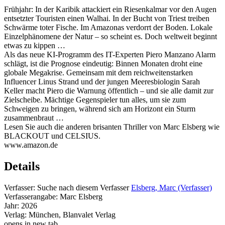
Frühjahr: In der Karibik attackiert ein Riesenkalmar vor den Augen
entsetzter Touristen einen Walhai. In der Bucht von Triest treiben
Schwärme toter Fische. Im Amazonas verdorrt der Boden. Lokale
Einzelphänomene der Natur – so scheint es. Doch weltweit beginnt
etwas zu kippen …
Als das neue KI-Programm des IT-Experten Piero Manzano Alarm
schlägt, ist die Prognose eindeutig: Binnen Monaten droht eine
globale Megakrise. Gemeinsam mit dem reichweitenstarken
Influencer Linus Strand und der jungen Meeresbiologin Sarah
Keller macht Piero die Warnung öffentlich – und sie alle damit zur
Zielscheibe. Mächtige Gegenspieler tun alles, um sie zum
Schweigen zu bringen, während sich am Horizont ein Sturm
zusammenbraut …
Lesen Sie auch die anderen brisanten Thriller von Marc Elsberg wie
BLACKOUT und CELSIUS.
www.amazon.de
Details
Verfasser:
Suche nach diesem Verfasser
Elsberg, Marc (Verfasser)
Verfasserangabe:
Marc Elsberg
Jahr:
2026
Verlag:
München, Blanvalet Verlag
opens in new tab