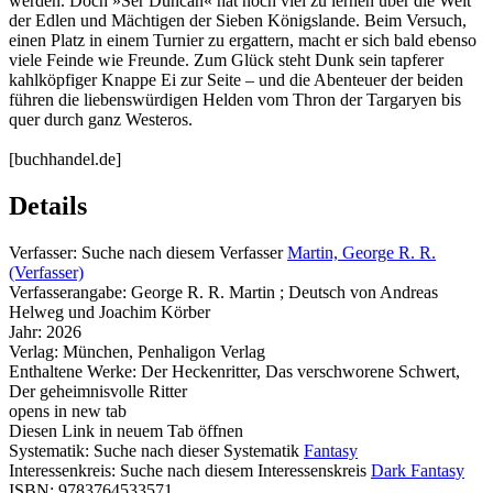
werden. Doch »Ser Duncan« hat noch viel zu lernen über die Welt
der Edlen und Mächtigen der Sieben Königslande. Beim Versuch,
einen Platz in einem Turnier zu ergattern, macht er sich bald ebenso
viele Feinde wie Freunde. Zum Glück steht Dunk sein tapferer
kahlköpfiger Knappe Ei zur Seite – und die Abenteuer der beiden
führen die liebenswürdigen Helden vom Thron der Targaryen bis
quer durch ganz Westeros.
[buchhandel.de]
Details
Verfasser:
Suche nach diesem Verfasser
Martin, George R. R.
(Verfasser)
Verfasserangabe:
George R. R. Martin ; Deutsch von Andreas
Helweg und Joachim Körber
Jahr:
2026
Verlag:
München, Penhaligon Verlag
Enthaltene Werke:
Der Heckenritter
,
Das verschworene Schwert
,
Der geheimnisvolle Ritter
opens in new tab
Diesen Link in neuem Tab öffnen
Systematik:
Suche nach dieser Systematik
Fantasy
Interessenkreis:
Suche nach diesem Interessenskreis
Dark Fantasy
ISBN:
9783764533571