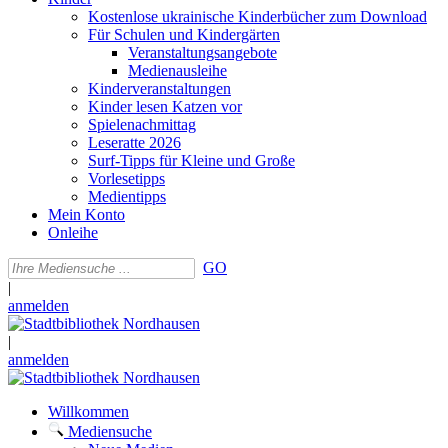
Kostenlose ukrainische Kinderbücher zum Download
Für Schulen und Kindergärten
Veranstaltungsangebote
Medienausleihe
Kinderveranstaltungen
Kinder lesen Katzen vor
Spielenachmittag
Leseratte 2026
Surf-Tipps für Kleine und Große
Vorlesetipps
Medientipps
Mein Konto
Onleihe
GO
|
anmelden
|
anmelden
Willkommen
Mediensuche