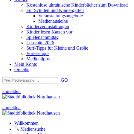
Kostenlose ukrainische Kinderbücher zum Download
Für Schulen und Kindergärten
Veranstaltungsangebote
Medienausleihe
Kinderveranstaltungen
Kinder lesen Katzen vor
Spielenachmittag
Leseratte 2026
Surf-Tipps für Kleine und Große
Vorlesetipps
Medientipps
Mein Konto
Onleihe
GO
|
anmelden
|
anmelden
Willkommen
Mediensuche