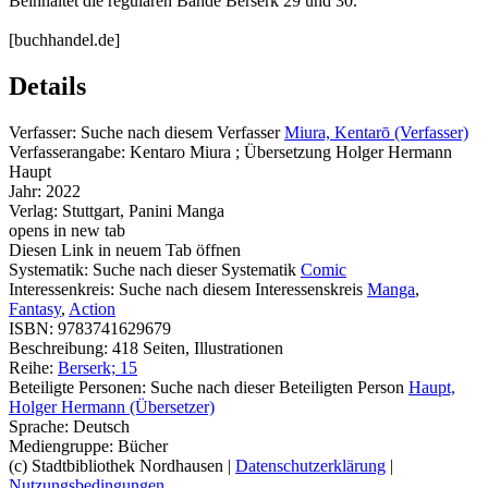
Beinhaltet die regulären Bände Berserk 29 und 30.
[buchhandel.de]
Details
Verfasser:
Suche nach diesem Verfasser
Miura, Kentarō (Verfasser)
Verfasserangabe:
Kentaro Miura ; Übersetzung Holger Hermann
Haupt
Jahr:
2022
Verlag:
Stuttgart, Panini Manga
opens in new tab
Diesen Link in neuem Tab öffnen
Systematik:
Suche nach dieser Systematik
Comic
Interessenkreis:
Suche nach diesem Interessenskreis
Manga
,
Fantasy
,
Action
ISBN:
9783741629679
Beschreibung:
418 Seiten, Illustrationen
Reihe:
Berserk; 15
Beteiligte Personen:
Suche nach dieser Beteiligten Person
Haupt,
Holger Hermann (Übersetzer)
Sprache:
Deutsch
Mediengruppe:
Bücher
(c) Stadtbibliothek Nordhausen
|
Datenschutzerklärung
|
Nutzungsbedingungen