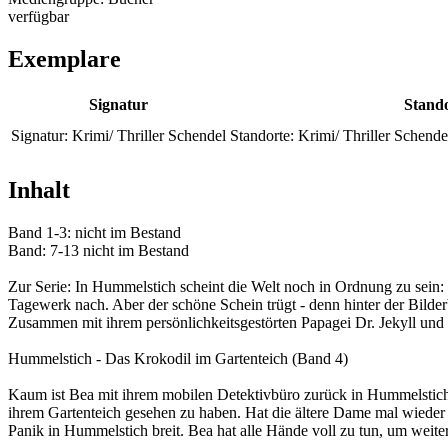
verfügbar
Exemplare
Signatur
Stand
Signatur:
Krimi/ Thriller Schendel
Standorte:
Krimi/ Thriller Schende
Inhalt
Band 1-3: nicht im Bestand
Band: 7-13 nicht im Bestand
Zur Serie: In Hummelstich scheint die Welt noch in Ordnung zu sein
Tagewerk nach. Aber der schöne Schein trügt - denn hinter der Bilde
Zusammen mit ihrem persönlichkeitsgestörten Papagei Dr. Jekyll und 
Hummelstich - Das Krokodil im Gartenteich (Band 4)
Kaum ist Bea mit ihrem mobilen Detektivbüro zurück in Hummelstich, 
ihrem Gartenteich gesehen zu haben. Hat die ältere Dame mal wieder b
Panik in Hummelstich breit. Bea hat alle Hände voll zu tun, um weiter