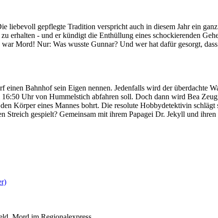
e liebevoll gepflegte Tradition verspricht auch in diesem Jahr ein ga
 zu erhalten - und er kündigt die Enthüllung eines schockierenden Geh
: Es war Mord! Nur: Was wusste Gunnar? Und wer hat dafür gesorgt, da
 einen Bahnhof sein Eigen nennen. Jedenfalls wird der überdachte Wa
um 16:50 Uhr von Hummelstich abfahren soll. Doch dann wird Bea Zeugi
den Körper eines Mannes bohrt. Die resolute Hobbydetektivin schlägt s
en Streich gespielt? Gemeinsam mit ihrem Papagei Dr. Jekyll und ihren
er)
eld
,
Mord im Regionalexpress