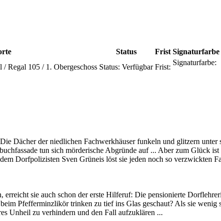
orte
Status
Frist
Signaturfarbe
Signaturfarbe:
l / Regal 105 / 1. Obergeschoss
Status:
Verfügbar
Frist:
: Die Dächer der niedlichen Fachwerkhäuser funkeln und glitzern unt
rbuchfassade tun sich mörderische Abgründe auf ... Aber zum Glück ist
dem Dorfpolizisten Sven Grüneis löst sie jeden noch so verzwickten Fa
erreicht sie auch schon der erste Hilferuf: Die pensionierte Dorflehr
eim Pfefferminzlikör trinken zu tief ins Glas geschaut? Als sie wenig
es Unheil zu verhindern und den Fall aufzuklären ...