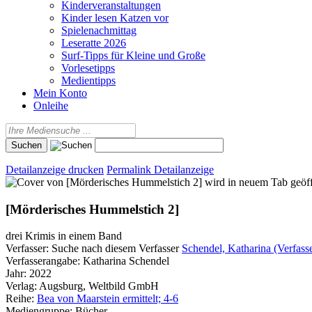
Kinderveranstaltungen
Kinder lesen Katzen vor
Spielenachmittag
Leseratte 2026
Surf-Tipps für Kleine und Große
Vorlesetipps
Medientipps
Mein Konto
Onleihe
Detailanzeige drucken
Permalink Detailanzeige
wird in neuem Tab geöf
[Mörderisches Hummelstich 2]
drei Krimis in einem Band
Verfasser:
Suche nach diesem Verfasser
Schendel, Katharina (Verfass
Verfasserangabe:
Katharina Schendel
Jahr:
2022
Verlag:
Augsburg, Weltbild GmbH
Reihe:
Bea von Maarstein ermittelt; 4-6
Mediengruppe:
Bücher