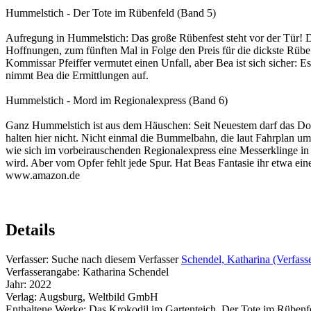
Hummelstich - Der Tote im Rübenfeld (Band 5)
Aufregung in Hummelstich: Das große Rübenfest steht vor der Tür! Di
Hoffnungen, zum fünften Mal in Folge den Preis für die dickste Rübe
Kommissar Pfeiffer vermutet einen Unfall, aber Bea ist sich sicher
nimmt Bea die Ermittlungen auf.
Hummelstich - Mord im Regionalexpress (Band 6)
Ganz Hummelstich ist aus dem Häuschen: Seit Neuestem darf das Dorf
halten hier nicht. Nicht einmal die Bummelbahn, die laut Fahrplan 
wie sich im vorbeirauschenden Regionalexpress eine Messerklinge in 
wird. Aber vom Opfer fehlt jede Spur. Hat Beas Fantasie ihr etwa ein
www.amazon.de
Details
Verfasser:
Suche nach diesem Verfasser
Schendel, Katharina (Verfass
Verfasserangabe:
Katharina Schendel
Jahr:
2022
Verlag:
Augsburg, Weltbild GmbH
Enthaltene Werke:
Das Krokodil im Gartenteich
,
Der Tote im Rübenf