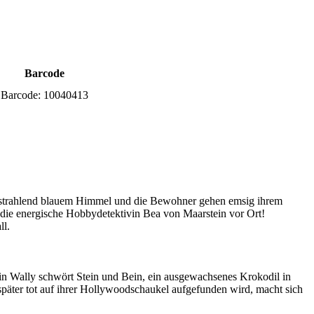
Barcode
Barcode:
10040413
er strahlend blauem Himmel und die Bewohner gehen emsig ihrem
 die energische Hobbydetektivin Bea von Maarstein vor Ort!
ll.
erin Wally schwört Stein und Bein, ein ausgewachsenes Krokodil in
 später tot auf ihrer Hollywoodschaukel aufgefunden wird, macht sich