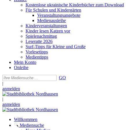
Kostenlose ukrainische Kinderbücher zum Download
Für Schulen und Kindergärten
Veranstaltungsangebote
Medienausleihe
Kinderveranstaltungen
Kinder lesen Katzen vor
Spielenachmittag
Leseratte 2026
Surf-Tipps für Kleine und Große
Vorlesetipps
Medientipps
Mein Konto
Onleihe
GO
|
anmelden
|
anmelden
Willkommen
Mediensuche