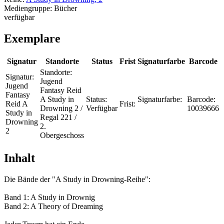
Mediengruppe:
Bücher
verfügbar
Exemplare
Signatur
Standorte
Status
Frist
Signaturfarbe
Barcode
Standorte:
Signatur:
Jugend
Jugend
Fantasy Reid
Fantasy
A Study in
Status:
Signaturfarbe:
Barcode:
Reid A
Frist:
Drowning 2 /
Verfügbar
10039666
Study in
Regal 221 /
Drowning
2.
2
Obergeschoss
Inhalt
Die Bände der "A Study in Drowning-Reihe":
Band 1: A Study in Drownig
Band 2: A Theory of Dreaming