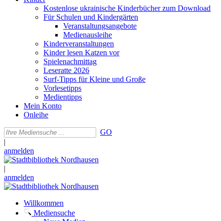
Kostenlose ukrainische Kinderbücher zum Download
Für Schulen und Kindergärten
Veranstaltungsangebote
Medienausleihe
Kinderveranstaltungen
Kinder lesen Katzen vor
Spielenachmittag
Leseratte 2026
Surf-Tipps für Kleine und Große
Vorlesetipps
Medientipps
Mein Konto
Onleihe
GO
|
anmelden
|
anmelden
Willkommen
Mediensuche