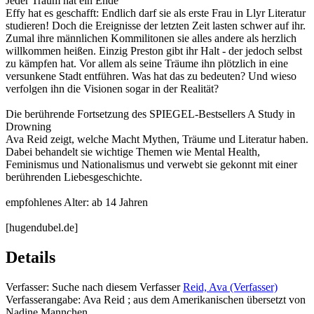
Jeder Traum hat ein Ende
Effy hat es geschafft: Endlich darf sie als erste Frau in Llyr Literatur
studieren! Doch die Ereignisse der letzten Zeit lasten schwer auf ihr.
Zumal ihre männlichen Kommilitonen sie alles andere als herzlich
willkommen heißen. Einzig Preston gibt ihr Halt - der jedoch selbst
zu kämpfen hat. Vor allem als seine Träume ihn plötzlich in eine
versunkene Stadt entführen. Was hat das zu bedeuten? Und wieso
verfolgen ihn die Visionen sogar in der Realität?
Die berührende Fortsetzung des SPIEGEL-Bestsellers A Study in
Drowning
Ava Reid zeigt, welche Macht Mythen, Träume und Literatur haben.
Dabei behandelt sie wichtige Themen wie Mental Health,
Feminismus und Nationalismus und verwebt sie gekonnt mit einer
berührenden Liebesgeschichte.
empfohlenes Alter: ab 14 Jahren
[hugendubel.de]
Details
Verfasser:
Suche nach diesem Verfasser
Reid, Ava (Verfasser)
Verfasserangabe:
Ava Reid ; aus dem Amerikanischen übersetzt von
Nadine Mannchen