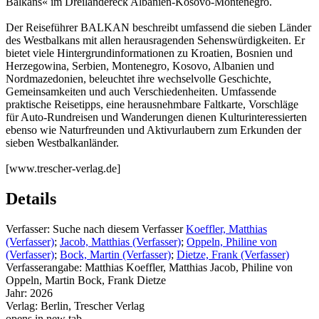
Balkans« im Dreiländereck Albanien-Kosovo-Montenegro.
Der Reiseführer BALKAN beschreibt umfassend die sieben Länder
des Westbalkans mit allen herausragenden Sehenswürdigkeiten. Er
bietet viele Hintergrundinformationen zu Kroatien, Bosnien und
Herzegowina, Serbien, Montenegro, Kosovo, Albanien und
Nordmazedonien, beleuchtet ihre wechselvolle Geschichte,
Gemeinsamkeiten und auch Verschiedenheiten. Umfassende
praktische Reisetipps, eine herausnehmbare Faltkarte, Vorschläge
für Auto-Rundreisen und Wanderungen dienen Kulturinteressierten
ebenso wie Naturfreunden und Aktivurlaubern zum Erkunden der
sieben Westbalkanländer.
[www.trescher-verlag.de]
Details
Verfasser:
Suche nach diesem Verfasser
Koeffler, Matthias
(Verfasser)
;
Jacob, Matthias (Verfasser)
;
Oppeln, Philine von
(Verfasser)
;
Bock, Martin (Verfasser)
;
Dietze, Frank (Verfasser)
Verfasserangabe:
Matthias Koeffler, Matthias Jacob, Philine von
Oppeln, Martin Bock, Frank Dietze
Jahr:
2026
Verlag:
Berlin, Trescher Verlag
opens in new tab