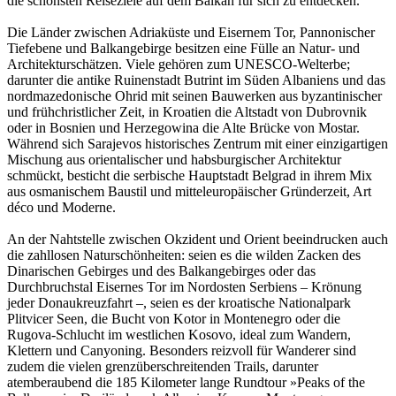
die schönsten Reiseziele auf dem Balkan für sich zu entdecken.
Die Länder zwischen Adriaküste und Eisernem Tor, Pannonischer
Tiefebene und Balkangebirge besitzen eine Fülle an Natur- und
Architekturschätzen. Viele gehören zum UNESCO-Welterbe;
darunter die antike Ruinenstadt Butrint im Süden Albaniens und das
nordmazedonische Ohrid mit seinen Bauwerken aus byzantinischer
und frühchristlicher Zeit, in Kroatien die Altstadt von Dubrovnik
oder in Bosnien und Herzegowina die Alte Brücke von Mostar.
Während sich Sarajevos historisches Zentrum mit einer einzigartigen
Mischung aus orientalischer und habsburgischer Architektur
schmückt, besticht die serbische Hauptstadt Belgrad in ihrem Mix
aus osmanischem Baustil und mitteleuropäischer Gründerzeit, Art
déco und Moderne.
An der Nahtstelle zwischen Okzident und Orient beeindrucken auch
die zahllosen Naturschönheiten: seien es die wilden Zacken des
Dinarischen Gebirges und des Balkangebirges oder das
Durchbruchstal Eisernes Tor im Nordosten Serbiens – Krönung
jeder Donaukreuzfahrt –, seien es der kroatische Nationalpark
Plitvicer Seen, die Bucht von Kotor in Montenegro oder die
Rugova-Schlucht im westlichen Kosovo, ideal zum Wandern,
Klettern und Canyoning. Besonders reizvoll für Wanderer sind
zudem die vielen grenzüberschreitenden Trails, darunter
atemberaubend die 185 Kilometer lange Rundtour »Peaks of the