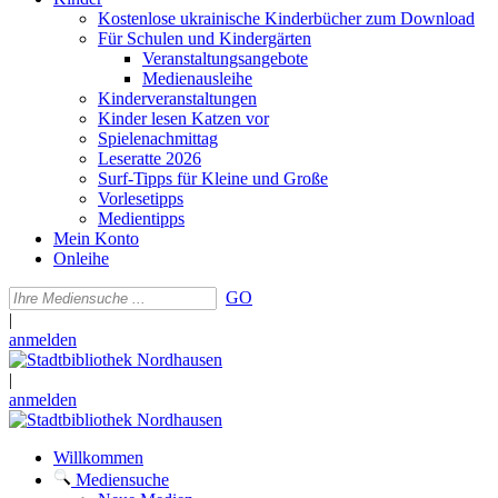
Kostenlose ukrainische Kinderbücher zum Download
Für Schulen und Kindergärten
Veranstaltungsangebote
Medienausleihe
Kinderveranstaltungen
Kinder lesen Katzen vor
Spielenachmittag
Leseratte 2026
Surf-Tipps für Kleine und Große
Vorlesetipps
Medientipps
Mein Konto
Onleihe
GO
|
anmelden
|
anmelden
Willkommen
Mediensuche