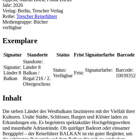
Jahr:
2026
Verlag:
Berlin, Trescher Verlag
Reihe:
Trescher Reiseführer
Mediengruppe:
Bücher
verfügbar
Exemplare
Signatur
Standorte
Status
Frist
Signaturfarbe
Barcode
Standorte:
Signatur:
Länder 8
Status:
Signaturfarbe:
Barcode:
Länder 8
Balkan /
Frist:
Verfügbar
10039352
Balkan
Regal 216 / 2.
Obergeschoss
Inhalt
Die sieben Länder des Westbalkans faszinieren mit der Vielfalt ihrer
Kulturen. Uralte Städte, Schlösser, Burgen und Klöster laden zu
Erkundungen ein. Es begeistern spektakuläre Hochgebirgswelten
und traumhafte Adriastrände. Ob quirliger Badeort oder einsamer
Berggipfel – der Reiseführer BALKAN ist ein guter Begleiter, um