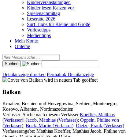
Kinderveranstaltungen
Kinder lesen Katzen vor
Spielenachmittag
Leseratte 2026
Surf-Tipps für Kleine und Große
Vorlesetipps
Medientipps
Mein Konto
Onleihe
Detailanzeige drucken
Permalink Detailanzeige
wird in neuem Tab geöffnet
Balkan
Kroatien, Bosnien und Herzegowina, Serbien, Montenegro,
Kosovo, Albanien, Nordmazedonien
Verfasser:
Suche nach diesem Verfasser
Koeffler, Matthias
(Verfasser)
;
Jacob, Matthias (Verfasser)
;
Oppeln, Philine von
(Verfasser)
;
Bock, Martin (Verfasser)
;
Dietze, Frank (Verfasser)
Verfasserangabe:
Matthias Koeffler, Matthias Jacob, Philine von
Oppeln, Martin Bock, Frank Dietze