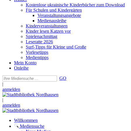
Kostenlose ukrainische Kinderbücher zum Download
Für Schulen und Kindergärten
Veranstaltungsangebote
Medienausleihe
Kinderveranstaltungen
Kinder lesen Katzen vor
Spielenachmittag
Leseratte 2026
Surf-Tipps für Kleine und Große
Vorlesetipps
Medientipps
Mein Konto
Onleihe
GO
|
anmelden
|
anmelden
Willkommen
Mediensuche