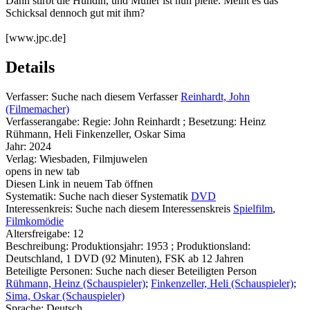
Dann stirbt die Hündin, und Müller ist nun pleite. Meint es das
Schicksal dennoch gut mit ihm?
[www.jpc.de]
Details
Verfasser:
Suche nach diesem Verfasser
Reinhardt, John
(Filmemacher)
Verfasserangabe:
Regie: John Reinhardt ; Besetzung: Heinz
Rühmann, Heli Finkenzeller, Oskar Sima
Jahr:
2024
Verlag:
Wiesbaden, Filmjuwelen
opens in new tab
Diesen Link in neuem Tab öffnen
Systematik:
Suche nach dieser Systematik
DVD
Interessenkreis:
Suche nach diesem Interessenskreis
Spielfilm
,
Filmkomödie
Altersfreigabe:
12
Beschreibung:
Produktionsjahr: 1953 ; Produktionsland:
Deutschland, 1 DVD (92 Minuten), FSK ab 12 Jahren
Beteiligte Personen:
Suche nach dieser Beteiligten Person
Rühmann, Heinz (Schauspieler)
;
Finkenzeller, Heli (Schauspieler)
;
Sima, Oskar (Schauspieler)
Sprache:
Deutsch