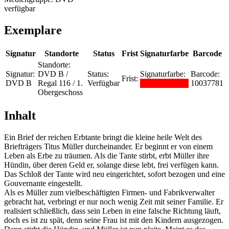
verfügbar
Exemplare
Signatur
Standorte
Status
Frist
Signaturfarbe
Barcode
Standorte:
Signatur:
DVD B /
Status:
Signaturfarbe:
Barcode:
Frist:
DVD B
Regal 116 / 1.
Verfügbar
10037781
Obergeschoss
Inhalt
Ein Brief der reichen Erbtante bringt die kleine heile Welt des
Briefträgers Titus Müller durcheinander. Er beginnt er von einem
Leben als Erbe zu träumen. Als die Tante stirbt, erbt Müller ihre
Hündin, über deren Geld er, solange diese lebt, frei verfügen kann.
Das Schloß der Tante wird neu eingerichtet, sofort bezogen und eine
Gouvernante eingestellt.
Als es Müller zum vielbeschäftigten Firmen- und Fabrikverwalter
gebracht hat, verbringt er nur noch wenig Zeit mit seiner Familie. Er
realisiert schließlich, dass sein Leben in eine falsche Richtung läuft,
doch es ist zu spät, denn seine Frau ist mit den Kindern ausgezogen.